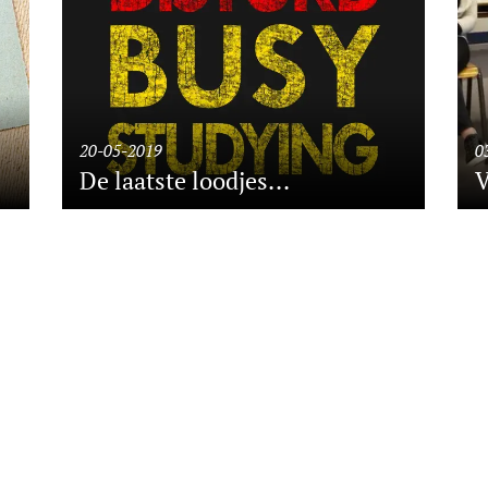
20-05-2019
0
De laatste loodjes...
V